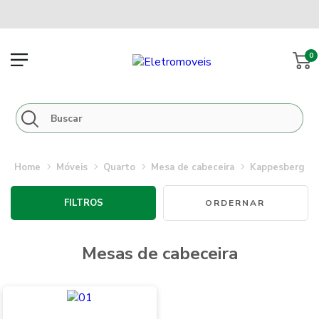
0
móveis
quarto
mesa de cabeceira
kappesberg
FILTROS
mesas de cabeceira