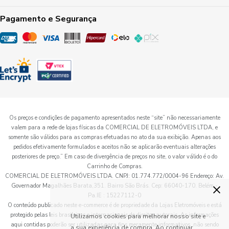
Pagamento e Segurança
Os preços e condições de pagamento apresentados neste “site” não necessariamente
valem para a rede de lojas físicas da COMERCIAL DE ELETROMÓVEIS LTDA, e
somente são válidos para as compras efetuadas no ato da sua exibição. Apenas aos
pedidos efetivamente formulados e aceitos não se aplicarão eventuais alterações
posteriores de preço.” Em caso de divergência de preços no site, o valor válido é o do
Carrinho de Compras.
COMERCIAL DE ELETROMÓVEIS LTDA. CNPJ: 01.774.772/0004-96 Endereço: Av.
×
Governador Magalhães Barata,351. Bairro São Brás. Cep: 66040-170. Belém -
Pa.IE : 15227112-0
O conteúdo publicado neste e-commerce é de propriedade da Lojas Eletromóveis e está
protegido pelas leis brasileiras e internacionais de direitos autorais. As informações
Utilizamos cookies para melhorar nosso site e
aqui contidas poderão ser utilizadas para fins meramente informativos, não sendo
a sua experiência de compra. Ao continuar