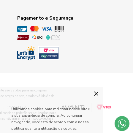
Pagamento e Segurança
×
te são válidos para as compras
 preços no site, o valor válido é o do
.IE : 15227112-0
Utilizamos cookies para melhorar nosso site e
ui contidas poderão ser utilizadas para
a sua experiência de compra. Ao continuar
, mas não garante e tampouco declara,
navegando, você está de acordo com a nossa
política quanto a utilização de cookies.