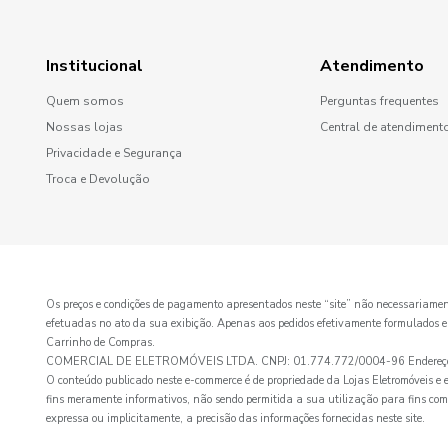
Institucional
Atendimento
Quem somos
Perguntas frequentes
Nossas lojas
Central de atendiment
Privacidade e Segurança
Troca e Devolução
Os preços e condições de pagamento apresentados neste “site” não necessaria
efetuadas no ato da sua exibição. Apenas aos pedidos efetivamente formulados e ace
Carrinho de Compras.
COMERCIAL DE ELETROMÓVEIS LTDA. CNPJ: 01.774.772/0004-96 Endereço: Av
O conteúdo publicado neste e-commerce é de propriedade da Lojas Eletromóveis e es
fins meramente informativos, não sendo permitida a sua utilização para fins com
expressa ou implicitamente, a precisão das informações fornecidas neste site.