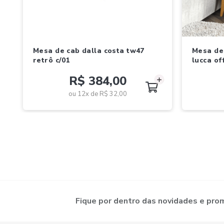
mesa de cab dalla costa tw47
mesa de cabeceira edn moveis
retrô c/01
lucca of
R$ 384,00
ou 12x de
R$ 32,00
Fique por dentro das novidades e pr