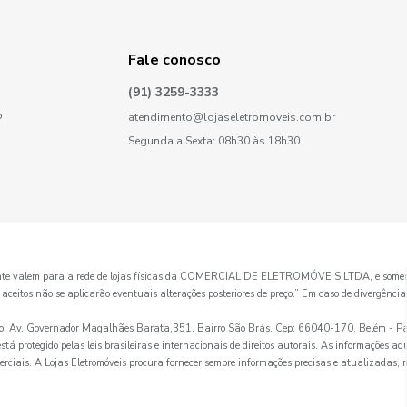
Fale conosco
(91) 3259-3333
o
atendimento@lojaseletromoveis.com.br
Segunda a Sexta: 08h30 às 18h30
mente valem para a rede de lojas físicas da COMERCIAL DE ELETROMÓVEIS LTDA, e somen
itos não se aplicarão eventuais alterações posteriores de preço.” Em caso de divergência de
. Governador Magalhães Barata,351. Bairro São Brás. Cep: 66040-170. Belém - Pa
tá protegido pelas leis brasileiras e internacionais de direitos autorais. As informações aq
erciais. A Lojas Eletromóveis procura fornecer sempre informações precisas e atualizadas