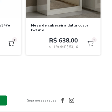
mesa de cabeceira dalla costa
mesa de cabece
tw141e
R$ 638,00
ou 12x de
R$ 53,16
Siga nossas redes