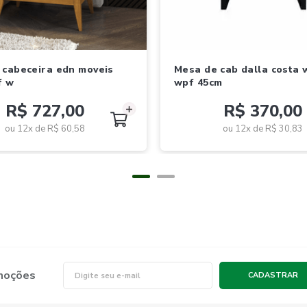
mesa de cab dalla costa w347e
f w
wpf 45cm
R$ 727,00
R$ 370,00
ou 12x de
R$ 60,58
ou 12x de
R$ 30,83
omoções
CADASTRAR