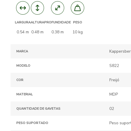
ALTURA
PROFUNDIDADE
LARGURA
PESO
0.48 m
0.38 m
0.54 m
10 kg
Kappersber
MARCA
S822
MODELO
Freijó
COR
MDP
MATERIAL
02
QUANTIDADE DE GAVETAS
Peso suport
PESO SUPORTADO