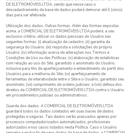
DE ELETROMÓVEIS LTDA, sendo que nesse caso o
descadastramento da base de dados poderá demorar até 5 (cinco)
dias para ser efetivada.
Utilização dos dados: Outras formas. Além das formas expostas
acima, a COMERCIAL DE ELETROMÓVEIS LTDA poderá, a seu
exclusivo critério, utilizar os dados pessoais do Usuário nas
seguintes formas: (i) atualização de cadastro; (ii) garantia da
segurança do Usuário; (iii) resposta a solicitações do próprio
Usuário; (iv) informação acerca de alterações nos Termos e
Condições de Uso ou das Políticas; (v) elaboração de estatísticas
com relação ao uso do Site, garantido o anonimato do Usuário,
inclusive para fins de aperfeiçoamento e entendimento do perfil dos
Usuários para a melhoria do Site; (vi) aperfeiçoamento de
ferramentas de interatividade entre o Site e o Usuário, garantido seu
anonimato; (vii) cumprimento de ordens judiciais; e (viii) defesa dos
direitos da COMERCIAL DE ELETROMÓVEIS LTDA contra o Usuário
em procedimentos judiciais ou administrativos.
Guarda dos dados. A COMERCIAL DE ELETROMÓVEIS LTDA
guardará todos os dados coletados em suas bases de dados
protegidas e seguras. Tais dados serão acessados apenas por
processos computadorizados automatizados, profissionais
autorizados e nos casos listados nesta Política. Caso o Usuário
requeira a exclusão de seus dados da base de dados, a COMERCIAL