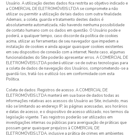
Usuário. A utilização destes dados fica restrita ao objetivo indicado e
a COMERCIAL DE ELETROMÓVEIS LTDA se compromete a não
utilizar ou permitir a utilização de tais dados com outra finalidade.
Ademais, a coleta, guarda e tratamento destes dados é
absolutamente automatizada, não havendo nenhuma possibilidade
de contato humano com os dados em questão. O Usuário pode e
poderá, a qualquer tempo, caso discorde da política de cookies
acima, utilizar as ferramentas de seu navegador que impedem a
instalação de cookies e ainda apagar quaisquer cookies existentes
em seu dispositivo de conexão com a internet. Neste caso, algumas
funcionalidades do Site poderão apresentar erros. A COMERCIAL DE
ELETROMÓVEIS LTDA poderá utilizar-se de outras tecnologias para
a coleta de dados de navegação dos Usuários, comprometendo-se a
guardá-los, tratá-los e utilizá-los em conformidade com esta
Política.
Coleta de dados: Registros de acesso. A COMERCIAL DE
ELETROMÓVEIS LTDA manterá em sua base de dados todas as
informações relativas aos acessos do Usuário ao Site, incluindo, mas
não se limitando ao endereço IP, às páginas acessadas, aos horários
e datas de acesso, e o dispositivo de acesso utilizado, nos termos da
legislação vigente. Tais registros poderão ser utilizados em
investigações internas ou públicas para averiguação de práticas que
possam gerar quaisquer prejuízos à COMERCIAL DE
ELETROMÓVEIS LTDA, inclusive a prática de crimes em ambientes