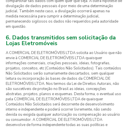
compartilhar tais dados com quem quer que seja. A outra hipótese de
divulgação de dados pessoais é por meio de uma determinação
judicial. Também neste caso, a divulgação ocorrerá apenas na
medida necessária para cumprir a determinação judicial,
permanecendo sigilosos os dados não requeridos pela autoridade
em questão.
6. Dados transmitidos sem solicitação da
Lojas Eletromóveis
A COMERCIAL DE ELETROMÓVEIS LTDA solicita ao Usuário que não
envie à COMERCIAL DE ELETROMÓVEIS LTDA quaisquer
informações comerciais, criações pessoais, ideias, fotografias,
projetos, conceitos, etc (Conteúdos Não Solicitados). Tais conteúdos
Não Solicitados serão sumariamente descartados, sem qualquer
leitura ou incorporação às bases de dados da COMERCIAL DE
ELETROMÓVEIS LTDA. Nos termos da Lei de Direitos Autorais, não
são suscetíveis de proteção no Brasil as ideias, concepções
abstratas, projetos, planos e esquemas. Desta forma, o eventual uso
pela COMERCIAL DE ELETROMÓVEIS LTDA de quaisquer
Conteúdos Não Solicitados será decorrente de desenvolvimento
interno e independente e poderá ocorrer livremente, não sendo
devida ou exigida qualquer autorização ou compensação ao usuário
ou consumidor. A COMERCIAL DE ELETROMÓVEIS LTDA
desenvolve de forma independente todas as suas políticas e