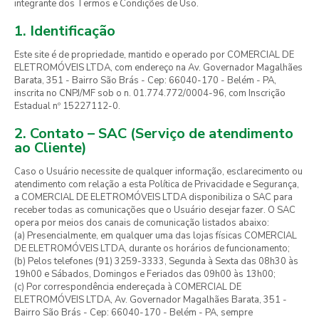
integrante dos Termos e Condições de Uso.
1. Identificação
Este site é de propriedade, mantido e operado por COMERCIAL DE
ELETROMÓVEIS LTDA, com endereço na Av. Governador Magalhães
Barata, 351 - Bairro São Brás - Cep: 66040-170 - Belém - PA,
inscrita no CNPJ/MF sob o n. 01.774.772/0004-96, com Inscrição
Estadual nº 15227112-0.
2. Contato – SAC (Serviço de atendimento
ao Cliente)
Caso o Usuário necessite de qualquer informação, esclarecimento ou
atendimento com relação a esta Política de Privacidade e Segurança,
a COMERCIAL DE ELETROMÓVEIS LTDA disponibiliza o SAC para
receber todas as comunicações que o Usuário desejar fazer. O SAC
opera por meios dos canais de comunicação listados abaixo:
(a) Presencialmente, em qualquer uma das lojas físicas COMERCIAL
DE ELETROMÓVEIS LTDA, durante os horários de funcionamento;
(b) Pelos telefones (91) 3259-3333, Segunda à Sexta das 08h30 às
19h00 e Sábados, Domingos e Feriados das 09h00 às 13h00;
(c) Por correspondência endereçada à COMERCIAL DE
ELETROMÓVEIS LTDA, Av. Governador Magalhães Barata, 351 -
Bairro São Brás - Cep: 66040-170 - Belém - PA, sempre