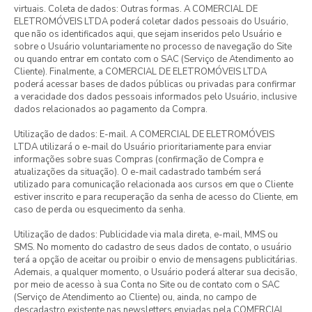
virtuais. Coleta de dados: Outras formas. A COMERCIAL DE
ELETROMÓVEIS LTDA poderá coletar dados pessoais do Usuário,
que não os identificados aqui, que sejam inseridos pelo Usuário e
sobre o Usuário voluntariamente no processo de navegação do Site
ou quando entrar em contato com o SAC (Serviço de Atendimento ao
Cliente). Finalmente, a COMERCIAL DE ELETROMÓVEIS LTDA
poderá acessar bases de dados públicas ou privadas para confirmar
a veracidade dos dados pessoais informados pelo Usuário, inclusive
dados relacionados ao pagamento da Compra.
Utilização de dados: E-mail. A COMERCIAL DE ELETROMÓVEIS
LTDA utilizará o e-mail do Usuário prioritariamente para enviar
informações sobre suas Compras (confirmação de Compra e
atualizações da situação). O e-mail cadastrado também será
utilizado para comunicação relacionada aos cursos em que o Cliente
estiver inscrito e para recuperação da senha de acesso do Cliente, em
caso de perda ou esquecimento da senha.
Utilização de dados: Publicidade via mala direta, e-mail, MMS ou
SMS. No momento do cadastro de seus dados de contato, o usuário
terá a opção de aceitar ou proibir o envio de mensagens publicitárias.
Ademais, a qualquer momento, o Usuário poderá alterar sua decisão,
por meio de acesso à sua Conta no Site ou de contato com o SAC
(Serviço de Atendimento ao Cliente) ou, ainda, no campo de
descadastro existente nas newsletters enviadas pela COMERCIAL