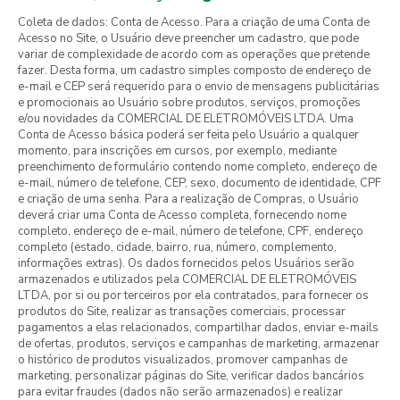
Coleta de dados: Conta de Acesso. Para a criação de uma Conta de
Acesso no Site, o Usuário deve preencher um cadastro, que pode
variar de complexidade de acordo com as operações que pretende
fazer. Desta forma, um cadastro simples composto de endereço de
e-mail e CEP será requerido para o envio de mensagens publicitárias
e promocionais ao Usuário sobre produtos, serviços, promoções
e/ou novidades da COMERCIAL DE ELETROMÓVEIS LTDA. Uma
Conta de Acesso básica poderá ser feita pelo Usuário a qualquer
momento, para inscrições em cursos, por exemplo, mediante
preenchimento de formulário contendo nome completo, endereço de
e-mail, número de telefone, CEP, sexo, documento de identidade, CPF
e criação de uma senha. Para a realização de Compras, o Usuário
deverá criar uma Conta de Acesso completa, fornecendo nome
completo, endereço de e-mail, número de telefone, CPF, endereço
completo (estado, cidade, bairro, rua, número, complemento,
informações extras). Os dados fornecidos pelos Usuários serão
armazenados e utilizados pela COMERCIAL DE ELETROMÓVEIS
LTDA, por si ou por terceiros por ela contratados, para fornecer os
produtos do Site, realizar as transações comerciais, processar
pagamentos a elas relacionados, compartilhar dados, enviar e-mails
de ofertas, produtos, serviços e campanhas de marketing, armazenar
o histórico de produtos visualizados, promover campanhas de
marketing, personalizar páginas do Site, verificar dados bancários
para evitar fraudes (dados não serão armazenados) e realizar