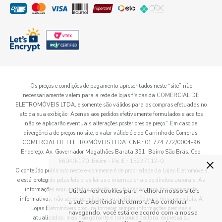
Os preços e condições de pagamento apresentados neste “site” não
necessariamente valem para a rede de lojas físicas da COMERCIAL DE
ELETROMÓVEIS LTDA, e somente são válidos para as compras efetuadas no
ato da sua exibição. Apenas aos pedidos efetivamente formulados e aceitos
não se aplicarão eventuais alterações posteriores de preço.” Em caso de
divergência de preços no site, o valor válido é o do Carrinho de Compras.
COMERCIAL DE ELETROMÓVEIS LTDA. CNPJ: 01.774.772/0004-96
Endereço: Av. Governador Magalhães Barata,351. Bairro São Brás. Cep:
×
66040-170. Belém - Pa.IE : 15227112-0
O conteúdo publicado neste e-commerce é de propriedade da Lojas Eletromóveis
e está protegido pelas leis brasileiras e internacionais de direitos autorais. As
informações aqui contidas poderão ser utilizadas para fins meramente
Utilizamos cookies para melhorar nosso site e
informativos, não sendo permitida a sua utilização para fins comerciais. A
a sua experiência de compra. Ao continuar
Lojas Eletromóveis procura fornecer sempre informações precisas e
navegando, você está de acordo com a nossa
atualizadas, mas não garante e tampouco declara, expressa ou