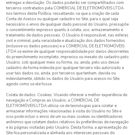
entregas e devolução. Os dados poderão ser compartilhados com
terceiros contratados pela COMERCIAL DE ELETROMÓVEIS LTDA
nos termos desta Política, ressaltando-se que a criação de cada
Conta de Acesso ou qualquer cadastro no Site, para o qual seja
necessário o envio de qualquer dado pessoal do Usuário, pressupõe
o consentimento expresso quanto à coleta, uso, armazenamento e
tratamento de dados pessoais. O Usuário é responsável, nas esferas
civil e criminal, pela veracidade e atualização dos dados fornecidos
(inclusive os dados pessoais) e a COMERCIAL DE ELETROMÓVEIS
LTDA se exime de qualquer responsabilidade por danos decorrentes
do preenchimento incompleto, impreciso ou inexato do cadastro pelo
Usuário, sob qualquer meio ou forma, ou, ainda, pelo uso desse
cadastro de forma indevida por qualquer terceiro não autorizado a
usar tais dados ou, ainda, por terceiros que tenham, devida ou
indevidamente, obtido os dados do Usuário para acesso no Site,
agindo como se ele fosse.
Coleta de dados: Cookies. Visando oferecer a melhor experiência de
navegação e Compras ao Usuário, a COMERCIAL DE
ELETROMÓVEIS LTDA utiliza-se de tecnologias para coletar e
armazenar informações relacionadas à visita do Usuário no Site e
isso pode incluir o envio de um ou mais cookies ou identificadores
anônimos que coletam dados relativos às preferências de navegação
e às páginas visitadas pelo Usuário. Desta forma, a apresentação do
Site fica personalizada e alinhada aos interesses pessoais do