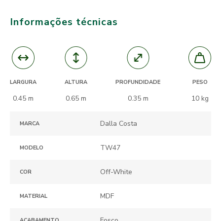
Informações técnicas
ALTURA
PROFUNDIDADE
LARGURA
PESO
0.65 m
0.35 m
0.45 m
10 kg
Dalla Costa
MARCA
TW47
MODELO
Off-White
COR
MDF
MATERIAL
Fosco
ACABAMENTO