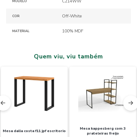
C214WW
MODELO
Off-White
COR
100% MDF
MATERIAL
Quem viu, viu também
Novidades
mesa kappesberg com 3
mesa dalla costa f11 jpf escritorio
prateleiras freijo