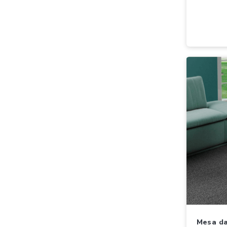
mesa dalla costa c27jj p/ comp.