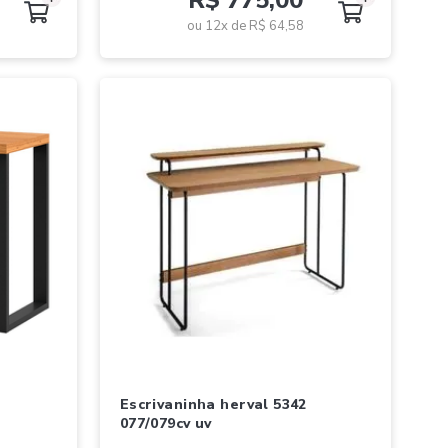
R$ 775,00
ou 12x de
R$ 64,58
escrivaninha herval 5342
077/079cv uv