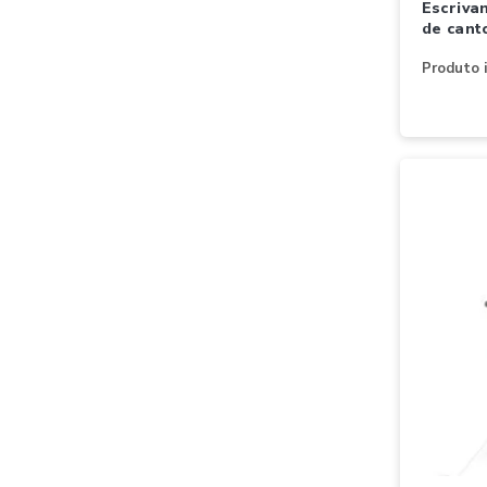
escrivaninha kappesberg s975
de cant
Produto i