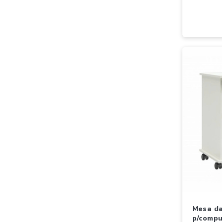
mesa dalla costa c214ww
p/comp