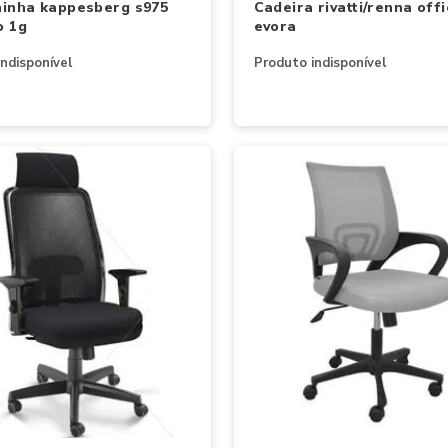
cadeira rivatti/renna office
o 1g
evora
ndisponível
Produto indisponível