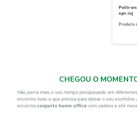
poltrona cavaletti 16001 gir ac
syn inj
Produto i
CHEGOU O MOMENTO 
Não perca mais o seu tempo pesquisando em diferentes s
encontra tudo o que precisa para deixar o seu escritóri
encontra
conjunto home office
com cadeira e até mesm