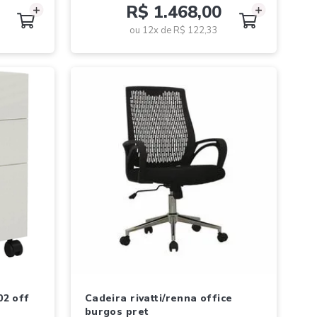
R$ 1.468,00
ou 12x de
R$ 122,33
cadeira rivatti/renna office
burgos pret