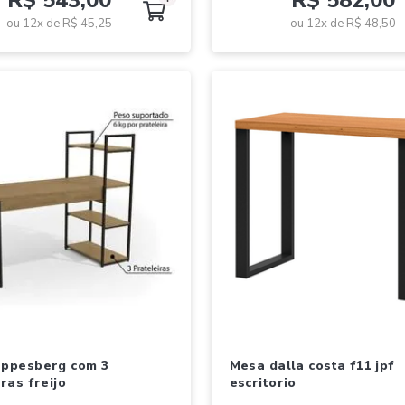
R$ 543,00
R$ 582,00
ou 12x de
R$ 45,25
ou 12x de
R$ 48,50
mesa dalla costa f11 jpf
ras freijo
escritorio