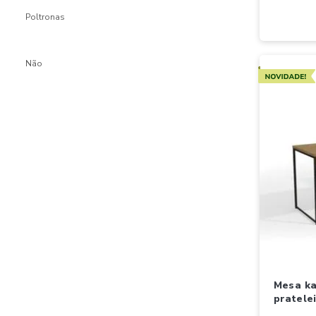
poltronas
não
Novidades
mesa kappesberg com 3
pratelei