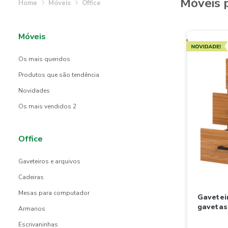
móveis
móveis
office
móveis
Novidades
os mais queridos
produtos que são tendência
novidades
os mais vendidos 2
office
gaveteiros e arquivos
cadeiras
mesas para computador
gaveteiro dalla costa c/3
gavetas
armarios
escrivaninhas