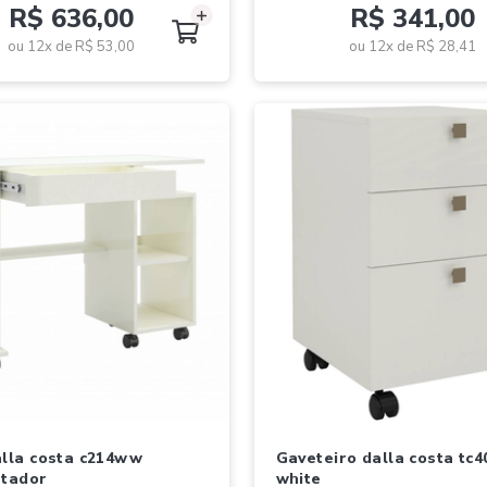
R$ 636,00
R$ 341,00
ou 12x de
R$ 53,00
ou 12x de
R$ 28,41
gaveteiro dalla costa tc402 off
utador
white