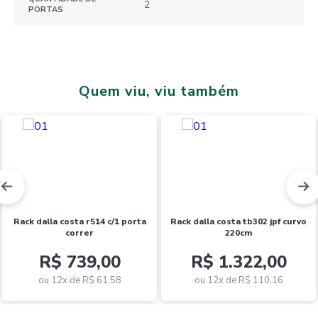
2
PORTAS
Quem viu, viu também
rack dalla costa r514 c/1 porta
rack dalla costa tb302 jpf curvo
correr
220cm
R$ 739,00
R$ 1.322,00
ou 12x de
R$ 61,58
ou 12x de
R$ 110,16