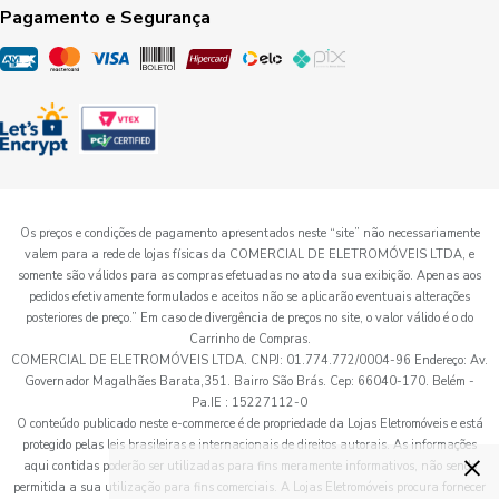
Pagamento e Segurança
Os preços e condições de pagamento apresentados neste “site” não necessariamente
valem para a rede de lojas físicas da COMERCIAL DE ELETROMÓVEIS LTDA, e
somente são válidos para as compras efetuadas no ato da sua exibição. Apenas aos
pedidos efetivamente formulados e aceitos não se aplicarão eventuais alterações
posteriores de preço.” Em caso de divergência de preços no site, o valor válido é o do
Carrinho de Compras.
COMERCIAL DE ELETROMÓVEIS LTDA. CNPJ: 01.774.772/0004-96 Endereço: Av.
Governador Magalhães Barata,351. Bairro São Brás. Cep: 66040-170. Belém -
Pa.IE : 15227112-0
O conteúdo publicado neste e-commerce é de propriedade da Lojas Eletromóveis e está
protegido pelas leis brasileiras e internacionais de direitos autorais. As informações
×
aqui contidas poderão ser utilizadas para fins meramente informativos, não sendo
permitida a sua utilização para fins comerciais. A Lojas Eletromóveis procura fornecer