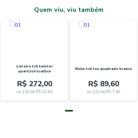
Quem viu, viu também
livreiro tcil twister
nicho tcil toy quadrado branco
quartzo/rosa/bco
R$ 272,00
R$ 89,60
ou 12x de
R$ 22,66
ou 12x de
R$ 7,46