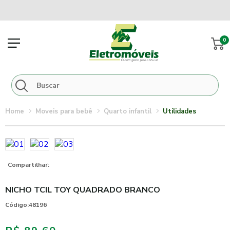
0
moveis para bebê
quarto infantil
utilidades
Compartilhar:
NICHO TCIL TOY QUADRADO BRANCO
Código:
48196