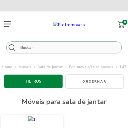
0
móveis
sala de jantar
edn moveis/atlas moveis
147
FILTROS
móveis para sala de jantar
Novidades