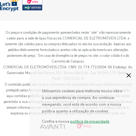
Os preços e condições de pagamento apresentados neste “site” não necessariamente
valem para a rede de lojas físicas da COMERCIAL DE ELETROMÓVEIS LTDA, e
somente são válidos para as compras efetuadas no ato da sua exibição. Apenas aos
pedidos efetivamente formulados e aceitos não se aplicarão eventuais alterações
posteriores de preço.” Em caso de divergência de preços no site, o valor válido é o do
Carrinho de Compras.
COMERCIAL DE ELETROMÓVEIS LTDA. CNPJ: 01.774.772/0004-96 Endereço: Av.
×
Governador Magalhães Barata,351. Bairro São Brás. Cep: 66040-170. Belém -
Pa.IE : 15227112-0
O conteúdo publicado neste e-commerce é de propriedade da Lojas Eletromóveis e está
protegido pelas leis brasileiras e internacionais de direitos autorais. As informações
Utilizamos cookies para melhorar nosso site e
aqui contidas poderão ser utilizadas para fins meramente informativos, não sendo
a sua experiência de compra. Ao continuar
permitida a sua utilização para fins comerciais. A Lojas Eletromóveis procura fornecer
navegando, você está de acordo com a nossa
sempre informações precisas e atualizadas, mas não garante e tampouco declara,
política quanto a utilização de cookies.
expressa ou implicitamente, a precisão das informações fornecidas neste site.
Confira a nossa
política de privacidade