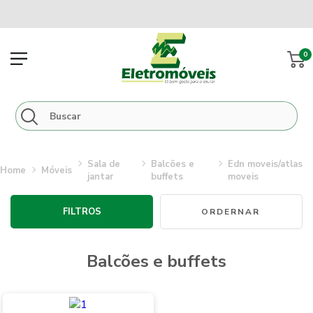
0
sala de
balcões e
edn moveis/atlas
móveis
jantar
buffets
moveis
FILTROS
balcões e buffets
Novidades