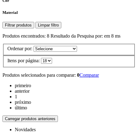
Cor
Material
Filtrar produtos
Limpar filtro
Produtos encontrados:
8
Resultado da Pesquisa por:
em
8 ms
Ordenar por:
Itens por página:
Produtos selecionados para comparar:
0
Comparar
primeiro
anterior
1
próximo
último
Carregar produtos anteriores
Novidades