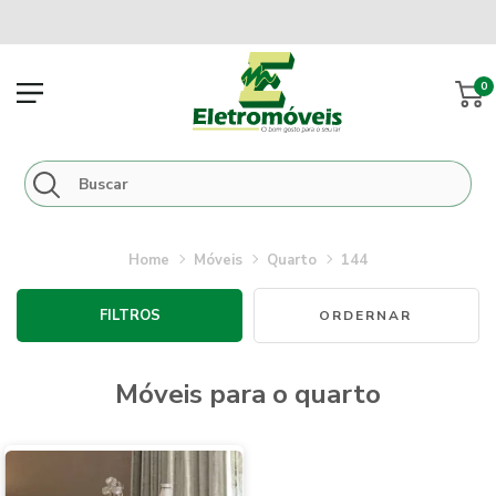
0
móveis
quarto
144
FILTROS
móveis para o quarto
Novidades