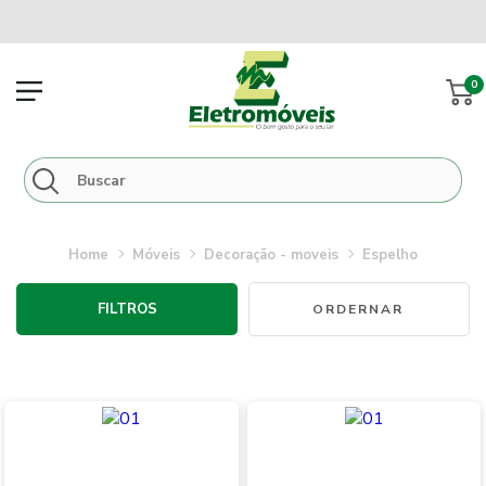
0
móveis
decoração - moveis
espelho
FILTROS