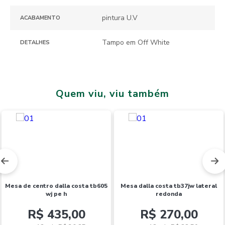
pintura U.V
ACABAMENTO
Tampo em Off White
DETALHES
Quem viu, viu também
Novidades
mesa de centro dalla costa tb605
mesa dalla costa tb37jw lateral
wj pe h
redonda
R$ 435,00
R$ 270,00