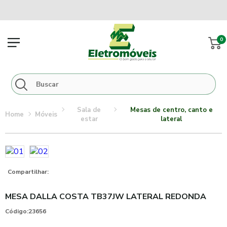
0
sala de
mesas de centro, canto e
móveis
estar
lateral
Compartilhar:
MESA DALLA COSTA TB37JW LATERAL REDONDA
Código:
23656