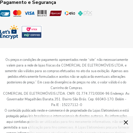
Pagamento e Segurança
Os preços e condições de pagamento apresentados neste “site” não necessariamente
valem para a rede de lojas físicas da COMERCIAL DE ELETROMÓVEIS LTDA, e
somente são válidos para as compras efetuadas no ato da sua exibição. Apenas aos
pedidos efetivamente formulados e aceitos não se aplicarão eventuais alterações
posteriores de preço.” Em caso de divergência de preços no site, o valor válido é o do
Carrinho de Compras.
COMERCIAL DE ELETROMÓVEIS LTDA. CNPJ: 01.774.772/0004-96 Endereço: Av.
Governador Magalhães Barata,351. Bairro São Brás. Cep: 66040-170. Belém -
Pa.IE : 15227112-0
O conteúdo publicado neste e-commerce é de propriedade da Lojas Eletromóveis e está
protegido pelas leis brasileiras e internacionais de direitos autorais. As informações
×
aqui contidas poderão ser utilizadas para fins meramente informativos, não sendo
permitida a sua utilização para fins comerciais. A Lojas Eletromóveis procura fornecer