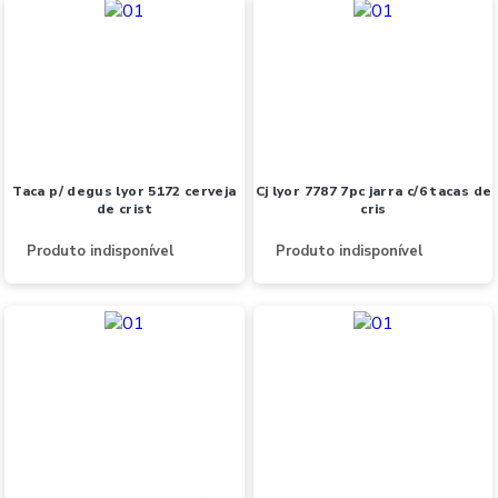
taca p/ degus lyor 5172 cerveja
cj lyor 7787 7pc jarra c/6 tacas de
de crist
cris
Produto indisponível
Produto indisponível