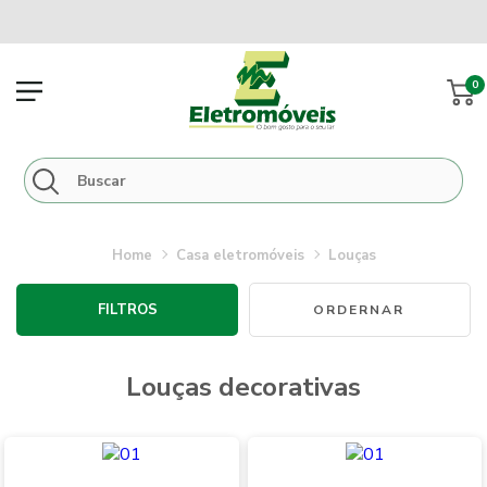
0
casa eletromóveis
louças
FILTROS
louças decorativas