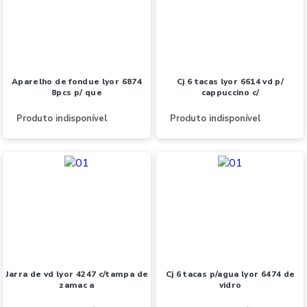
aparelho de fondue lyor 6874
cj 6 tacas lyor 6614 vd p/
8pcs p/ que
cappuccino c/
Produto indisponível
Produto indisponível
jarra de vd lyor 4247 c/tampa de
cj 6 tacas p/agua lyor 6474 de
zamac a
vidro