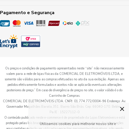
Pagamento e Segurança
Os preços e condições de pagamento apresentados neste “site” não necessariamente
valem para a rede de lojas físicas da COMERCIAL DE ELETROMÓVEIS LTDA, e
somente são válidos para as compras efetuadas no ato da sua exibição. Apenas aos
pedidos efetivamente formulados e aceitos não se aplicarão eventuais alterações
posteriores de preço.” Em caso de divergência de preços no site, o valor válido é o do
Carrinho de Compras.
COMERCIAL DE ELETROMÓVEIS LTDA. CNPJ: 01.774.772/0004-96 Endereço: Av.
×
Governador Magalhães Barata,351. Bairro São Brás. Cep: 66040-170. Belém -
Pa.IE : 15227112-0
O conteúdo publicado neste e-commerce é de propriedade da Lojas Eletromóveis e está
protegido pelas leis brasileiras e internacionais de direitos autorais. As informações
Utilizamos cookies para melhorar nosso site e
aqui contidas poderão ser utilizadas para fins meramente informativos, não sendo