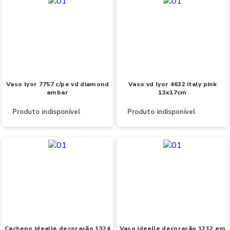
vaso lyor 7757 c/pe vd diamond
vaso vd lyor 4632 italy pink
ambar
13x17cm
Produto indisponível
Produto indisponível
cachepo idealle decoração 1324
vaso idealle decoração 1212 em