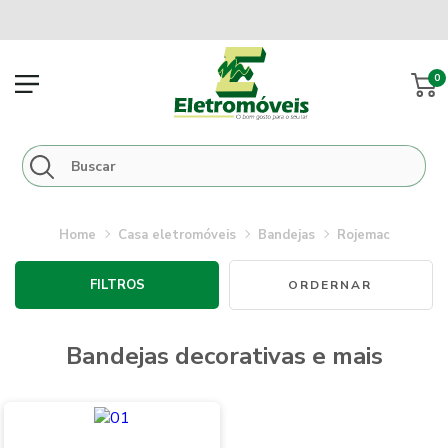
0
casa eletromóveis
bandejas
rojemac
FILTROS
bandejas decorativas e mais