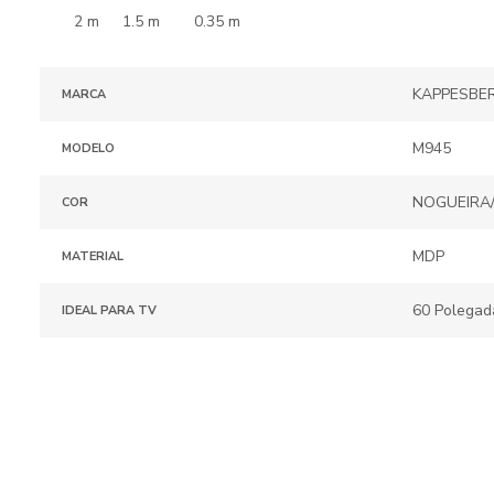
1.5 m
0.35 m
2 m
KAPPESBE
MARCA
M945
MODELO
NOGUEIRA/
COR
MDP
MATERIAL
60 Polegad
IDEAL PARA TV