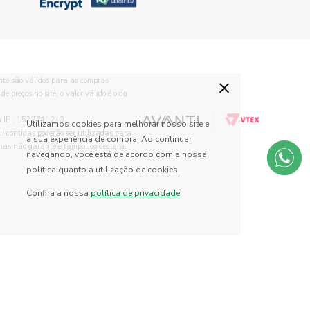
×
te são válidos para as compras
 preços no site, o valor válido é o do
.IE : 15227112-0
Utilizamos cookies para melhorar nosso site e
ui contidas poderão ser utilizadas para
a sua experiência de compra. Ao continuar
, mas não garante e tampouco declara,
navegando, você está de acordo com a nossa
política quanto a utilização de cookies.
Confira a nossa
política de privacidade