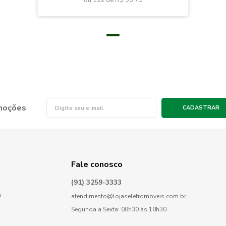
ou 12x de
R$ 98,75
omoções
CADASTRAR
Fale conosco
(91) 3259-3333
o
atendimento@lojaseletromoveis.com.br
Segunda a Sexta: 08h30 às 18h30