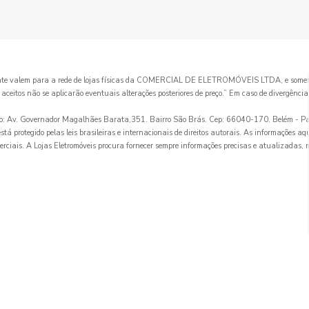
mente valem para a rede de lojas físicas da COMERCIAL DE ELETROMÓVEIS LTDA, e somen
itos não se aplicarão eventuais alterações posteriores de preço.” Em caso de divergência de
. Governador Magalhães Barata,351. Bairro São Brás. Cep: 66040-170. Belém - Pa
tá protegido pelas leis brasileiras e internacionais de direitos autorais. As informações aq
erciais. A Lojas Eletromóveis procura fornecer sempre informações precisas e atualizadas