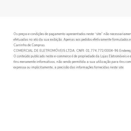
Os preços e condições de pagamento apresentados neste “site” não necessaria
efetuadas no ato da sua exibição. Apenas aos pedidos efetivamente formulados e ace
Carrinho de Compras.
COMERCIAL DE ELETROMÓVEIS LTDA. CNPJ: 01.774.772/0004-96 Endereço: Av
O conteúdo publicado neste e-commerce é de propriedade da Lojas Eletromóveis e es
fins meramente informativos, não sendo permitida a sua utilização para fins com
expressa ou implicitamente, a precisão das informações fornecidas neste site.