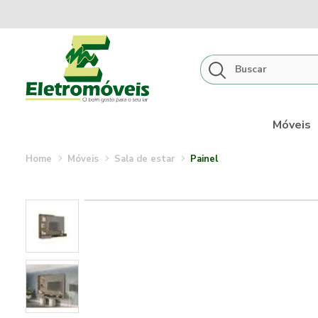
Móveis
móveis
sala de estar
painel