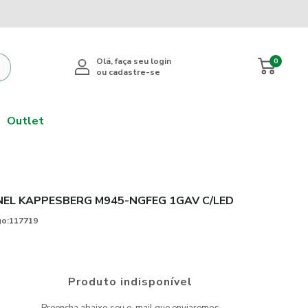
0
Outlet
NEL KAPPESBERG M945-NGFEG 1GAV C/LED
o:
117719