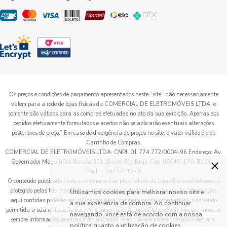
Os preços e condições de pagamento apresentados neste “site” não necessariamente
valem para a rede de lojas físicas da COMERCIAL DE ELETROMÓVEIS LTDA, e
somente são válidos para as compras efetuadas no ato da sua exibição. Apenas aos
pedidos efetivamente formulados e aceitos não se aplicarão eventuais alterações
posteriores de preço.” Em caso de divergência de preços no site, o valor válido é o do
Carrinho de Compras.
COMERCIAL DE ELETROMÓVEIS LTDA. CNPJ: 01.774.772/0004-96 Endereço: Av.
×
Governador Magalhães Barata,351. Bairro São Brás. Cep: 66040-170. Belém -
Pa.IE : 15227112-0
O conteúdo publicado neste e-commerce é de propriedade da Lojas Eletromóveis e está
protegido pelas leis brasileiras e internacionais de direitos autorais. As informações
Utilizamos cookies para melhorar nosso site e
aqui contidas poderão ser utilizadas para fins meramente informativos, não sendo
a sua experiência de compra. Ao continuar
permitida a sua utilização para fins comerciais. A Lojas Eletromóveis procura fornecer
navegando, você está de acordo com a nossa
sempre informações precisas e atualizadas, mas não garante e tampouco declara,
política quanto a utilização de cookies.