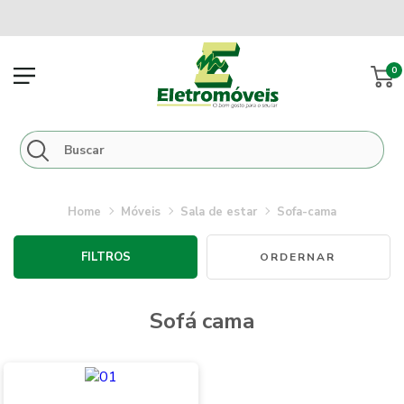
0
móveis
sala de estar
sofa-cama
FILTROS
sofá cama