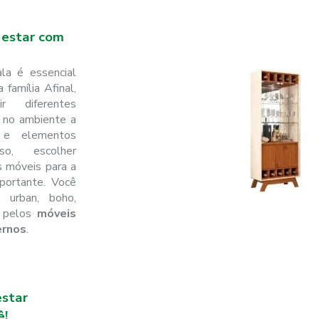
 estar com
la é essencial
família Afinal,
r diferentes
 no ambiente a
 e elementos
so, escolher
 móveis para a
portante. Você
 urban, boho,
r pelos
móveis
ernos
.
estar
ê!