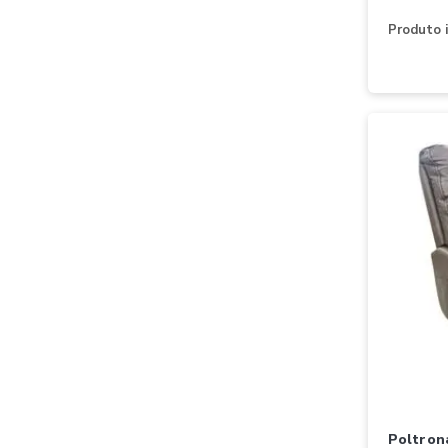
Produto i
poltrona ferrari/ cine goya