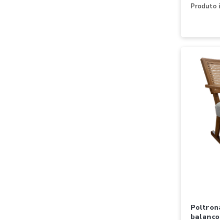
Produto i
poltrona nacional moveis conde
balanco