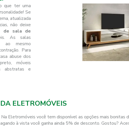
o que ter uma
ersonalidade! Se
rna, atualizada
ias, não deixe
s de sala de
is. As salas
em, ao mesmo
ontração. Para
 casa abuse dos
reto, móveis
as abstratas e
 DA ELETROMÓVEIS
ara. Na Eletromóveis você tem disponível as opções mais bonitas 
! Pagando à vista você ganha ainda 5% de desconto. Gostou? Aces