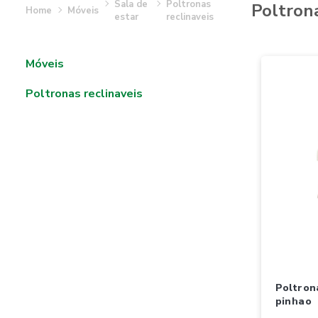
sala de
poltronas
poltron
móveis
estar
reclinaveis
móveis
poltronas reclinaveis
poltrona nacional moveis conde
pinhao