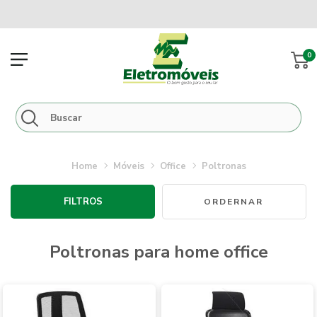
0
móveis
office
poltronas
FILTROS
poltronas para home office