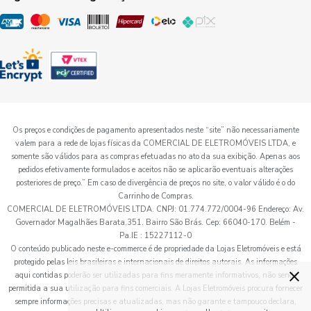
Os preços e condições de pagamento apresentados neste “site” não necessariamente
valem para a rede de lojas físicas da COMERCIAL DE ELETROMÓVEIS LTDA, e
somente são válidos para as compras efetuadas no ato da sua exibição. Apenas aos
pedidos efetivamente formulados e aceitos não se aplicarão eventuais alterações
posteriores de preço.” Em caso de divergência de preços no site, o valor válido é o do
Carrinho de Compras.
COMERCIAL DE ELETROMÓVEIS LTDA. CNPJ: 01.774.772/0004-96 Endereço: Av.
Governador Magalhães Barata,351. Bairro São Brás. Cep: 66040-170. Belém -
Pa.IE : 15227112-0
O conteúdo publicado neste e-commerce é de propriedade da Lojas Eletromóveis e está
protegido pelas leis brasileiras e internacionais de direitos autorais. As informações
×
aqui contidas poderão ser utilizadas para fins meramente informativos, não sendo
permitida a sua utilização para fins comerciais. A Lojas Eletromóveis procura fornecer
sempre informações precisas e atualizadas, mas não garante e tampouco declara,