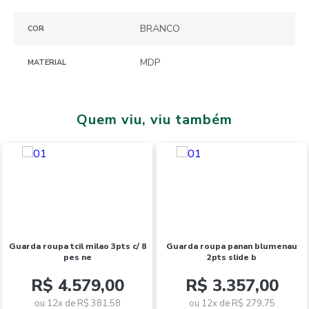
BRANCO
COR
MDP
MATERIAL
Quem viu, viu também
Novidades
guarda roupa tcil milao 3pts c/ 8
guarda roupa panan blumenau
pes ne
2pts slide b
R$ 4.579,00
R$ 3.357,00
ou 12x de
R$ 381,58
ou 12x de
R$ 279,75