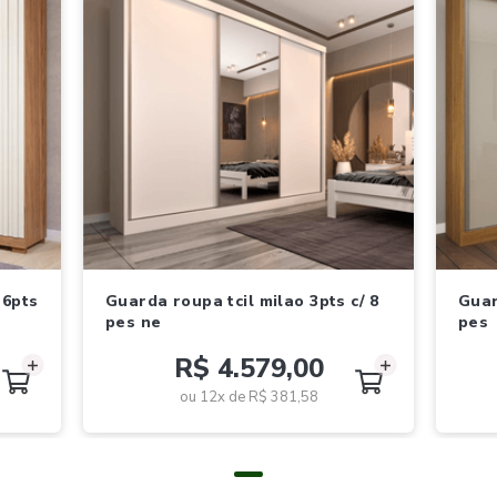
guarda roupa tcil milao 3pts c/ 8
guarda roupa tcil milao 3pts c/ 8
pes ne
pes
R$ 4.579,00
ou 12x de
R$ 381,58