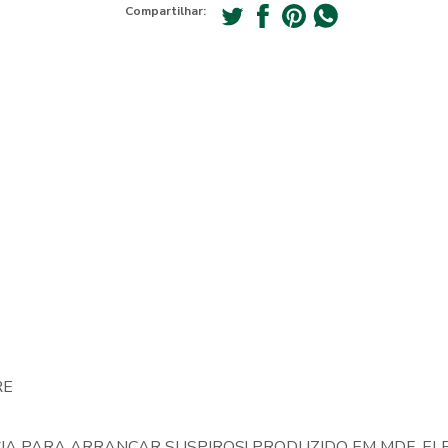
Compartilhar:
RE
 NCIA PARA ARRANCAR SUSPIROS! PRODUZIDO EM MDF, 