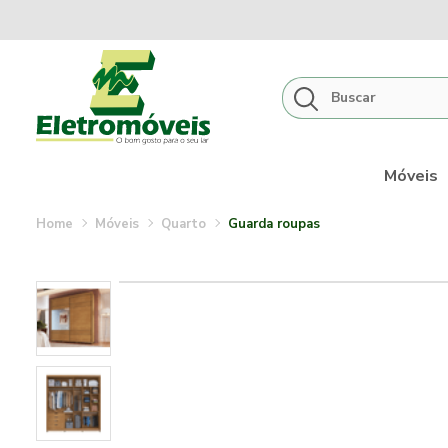
Móveis
móveis
quarto
guarda roupas