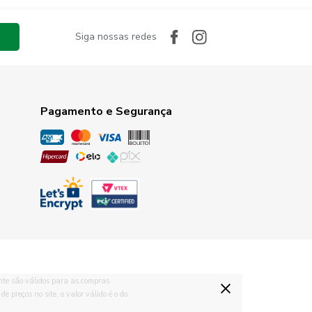
Siga nossas redes
Pagamento e Segurança
×
te são válidos para as compras
 preços no site, o valor válido é o do