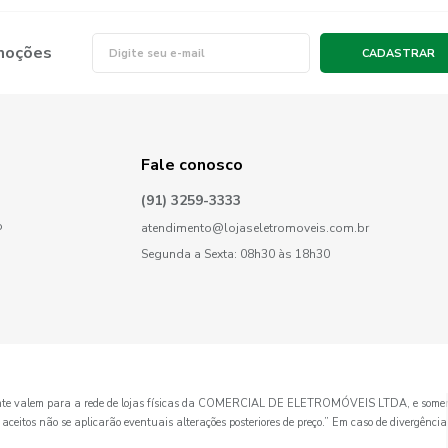
omoções
CADASTRAR
Fale conosco
(91) 3259-3333
o
atendimento@lojaseletromoveis.com.br
Segunda a Sexta: 08h30 às 18h30
mente valem para a rede de lojas físicas da COMERCIAL DE ELETROMÓVEIS LTDA, e somen
itos não se aplicarão eventuais alterações posteriores de preço.” Em caso de divergência de