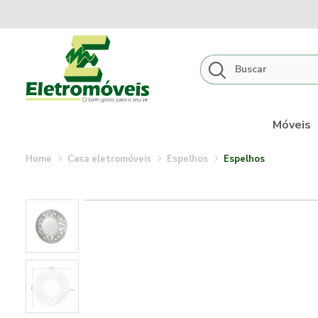
Móveis
casa eletromóveis
espelhos
espelhos