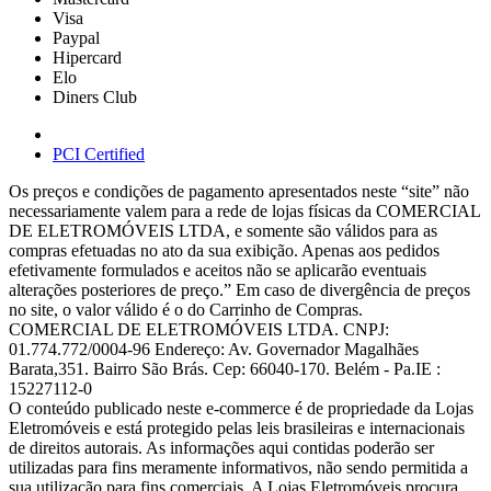
Visa
Paypal
Hipercard
Elo
Diners Club
PCI Certified
Os preços e condições de pagamento apresentados neste “site” não
necessariamente valem para a rede de lojas físicas da COMERCIAL
DE ELETROMÓVEIS LTDA, e somente são válidos para as
compras efetuadas no ato da sua exibição. Apenas aos pedidos
efetivamente formulados e aceitos não se aplicarão eventuais
alterações posteriores de preço.” Em caso de divergência de preços
no site, o valor válido é o do Carrinho de Compras.
COMERCIAL DE ELETROMÓVEIS LTDA. CNPJ:
01.774.772/0004-96 Endereço: Av. Governador Magalhães
Barata,351. Bairro São Brás. Cep: 66040-170. Belém - Pa.IE :
15227112-0
O conteúdo publicado neste e-commerce é de propriedade da Lojas
Eletromóveis e está protegido pelas leis brasileiras e internacionais
de direitos autorais. As informações aqui contidas poderão ser
utilizadas para fins meramente informativos, não sendo permitida a
sua utilização para fins comerciais. A Lojas Eletromóveis procura