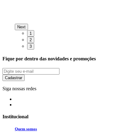
R
o
Next
1
2
3
Fique por dentro das novidades e promoções
Cadastrar
Siga nossas redes
Institucional
Quem somos