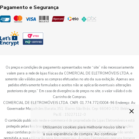
Pagamento e Segurança
Os preços e condições de pagamento apresentados neste “site” não necessariamente
valem para a rede de lojas físicas da COMERCIAL DE ELETROMÓVEIS LTDA, e
somente são válidos para as compras efetuadas no ato da sua exibição. Apenas aos
pedidos efetivamente formulados e aceitos não se aplicarão eventuais alterações
posteriores de preço.” Em caso de divergência de preços no site, o valor válido é o do
Carrinho de Compras.
COMERCIAL DE ELETROMÓVEIS LTDA. CNPJ: 01.774.772/0004-96 Endereço: Av.
×
Governador Magalhães Barata,351. Bairro São Brás. Cep: 66040-170. Belém -
Pa.IE : 15227112-0
O conteúdo publicado neste e-commerce é de propriedade da Lojas Eletromóveis e está
protegido pelas leis brasileiras e internacionais de direitos autorais. As informações
Utilizamos cookies para melhorar nosso site e
aqui contidas poderão ser utilizadas para fins meramente informativos, não sendo
a sua experiência de compra. Ao continuar
permitida a sua utilização para fins comerciais. A Lojas Eletromóveis procura fornecer