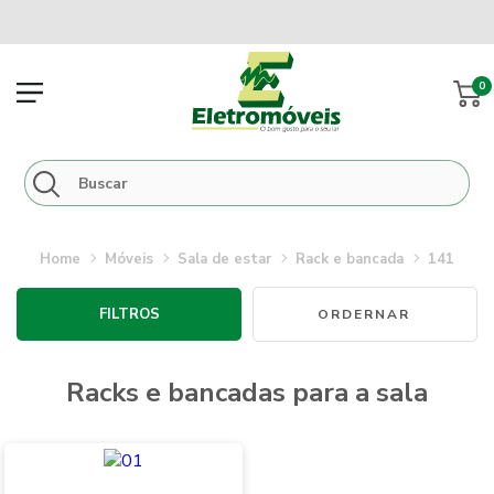
0
móveis
sala de estar
rack e bancada
141
FILTROS
racks e bancadas para a sala
Novidades