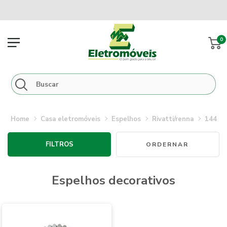
0
casa eletromóveis
espelhos
rivatti/renna
144
FILTROS
espelhos decorativos